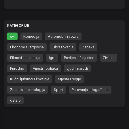
KATEGORIJE
svi
Komedija
Automobili i vozila
Ekonomija i trgovina
Obrazovanje
Zabava
Filmovi i animacija
Igre
Povijest i činjenice
Živi stil
Prirodno
Vijesti i politika
Ljudi i narodi
Kućni ljubimci i životinje
Mjesta i regije
Znanost i tehnologija
Sport
Putovanja i događanja
ostalo