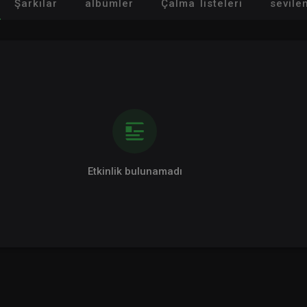
Şarkılar
albümler
Çalma listeleri
sevile
Etkinlik bulunamadı