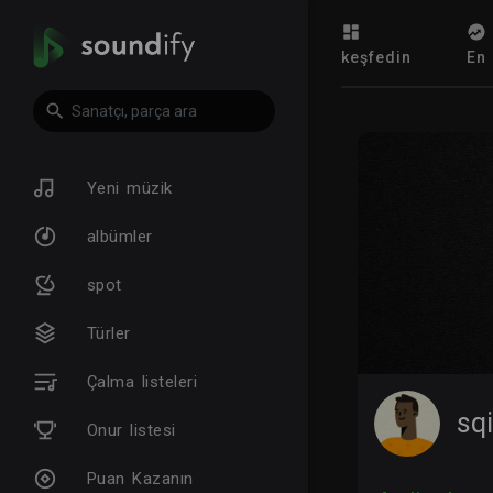
keşfedin
En 
Yeni müzik
albümler
spot
Türler
Çalma listeleri
sq
Onur listesi
Puan Kazanın