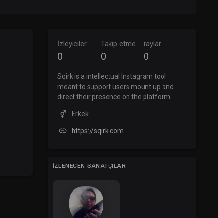
n
İzleyiciler
Takip etme
raylar
0
0
0
Sqirk is a intellectual Instagram tool
meant to support users mount up and
direct their presence on the platform.
Erkek
https://sqirk.com
İZLENECEK SANATÇILAR